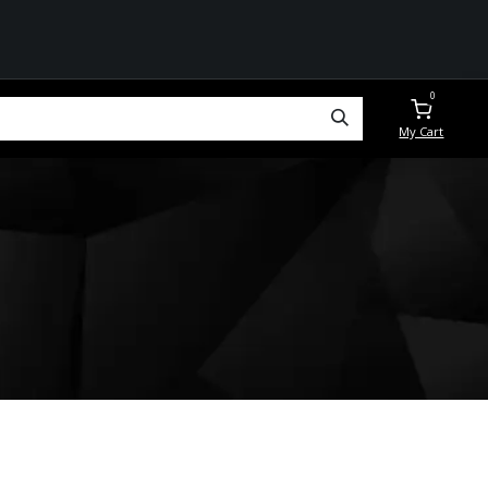
0
My Cart