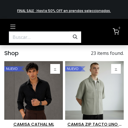
FINAL SALE · Hasta 50% OFF en prendas​ selecciona​das
.
0
Shop
23 items found.
NUEVO
NUEVO
CAMISA CATHAL ML
CAMISA ZIP TACTO LINO MC