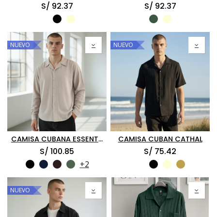
S/
92.37
S/
92.37
NUEVO
NUEVO
CAMISA CUBANA ESSENTIAL ML
CAMISA CUBAN CATHAL
S/
100.85
S/
75.42
+2
NUEVO