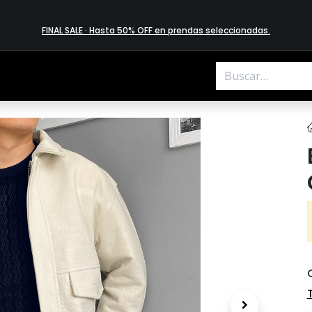
FINAL SALE · Hasta 50% OFF en prendas​ selecciona​das
.
.