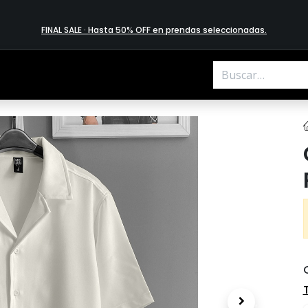
FINAL SALE · Hasta 50% OFF en prendas​ selecciona​das
.
.