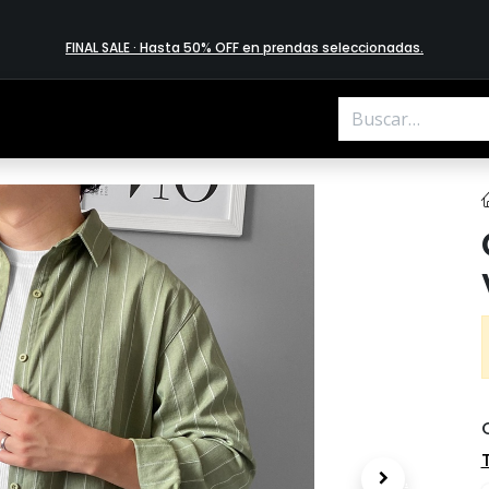
FINAL SALE · Hasta 50% OFF en prendas​ selecciona​das
.
.