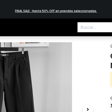
FINAL SALE · Hasta 50% OFF en prendas​ selecciona​das
.
.