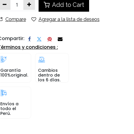
Add to Cart
Compare
Agregar a la lista de deseos
Compartir:
Términos y condiciones :
Garantía
Cambios
100%original.
dentro de
los 6 días.
Envíos a
todo el
Perú.