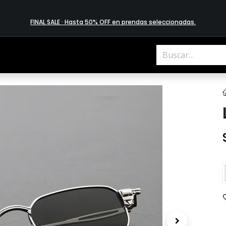
FINAL SALE · Hasta 50% OFF en prendas​ selecciona​das
.
.