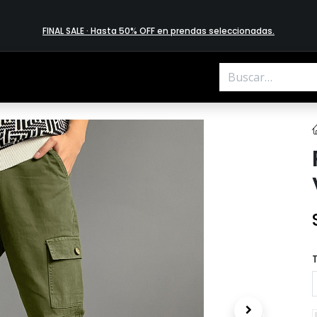
FINAL SALE · Hasta 50% OFF en prendas​ selecciona​das
.
T
.