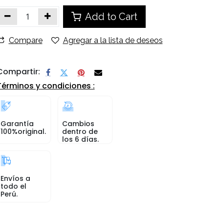
Add to Cart
Compare
Agregar a la lista de deseos
Compartir:
Términos y condiciones :
Garantía
Cambios
100%original.
dentro de
los 6 días.
Envíos a
todo el
Perú.