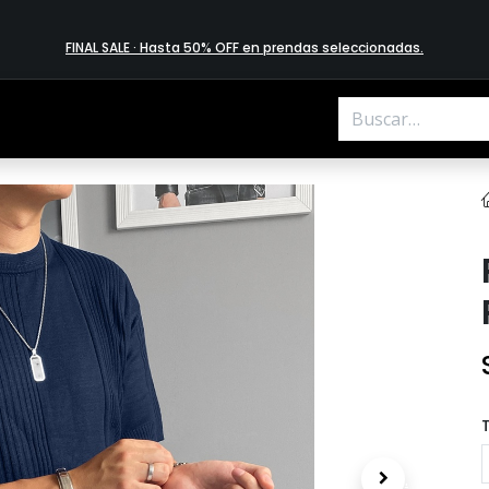
FINAL SALE · Hasta 50% OFF en prendas​ selecciona​das
.
T
.