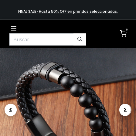
FINAL SALE · Hasta 50% OFF en prendas​ selecciona​das
.
0
.