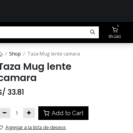
0
My Cart
Shop
Taza Mug lente camara
Taza Mug lente
camara
S/
33.81
Add to Cart
Agregar a la lista de deseos