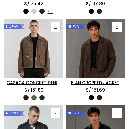
S/
75.42
S/
117.80
+1
NUEVO
NUEVO
CASACA CONCRET DENIM BOXY
ELAN CROPPED JACKET
S/
151.69
S/
151.69
NUEVO
NUEVO