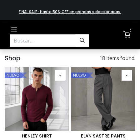
FINAL SALE · Hasta 50% OFF en prendas​ selecciona​das
.
0
Shop
18 items found.
NUEVO
NUEVO
HENLEY SHIRT
ELAN SASTRE PANTS