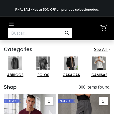
FINAL SALE · Hasta 50% OFF en prendas​ selecciona​das
.
0
Categories
See All
ABRIGOS
POLOS
CASACAS
CAMISAS
Shop
300 items found.
NUEVO
NUEVO