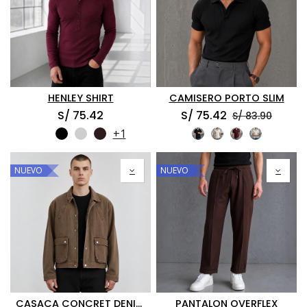
HENLEY SHIRT
CAMISERO PORTO SLIM
S/
75.42
S/
75.42
S/
83.90
+1
NUEVO
NUEVO
CASACA CONCRET DENIM BOXY
PANTALON OVERFLEX