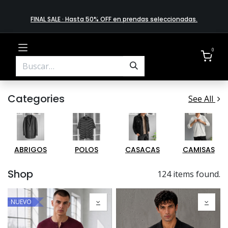
FINAL SALE · Hasta 50% OFF en prendas​ selecciona​das
.
0
Categories
See All
ABRIGOS
POLOS
CASACAS
CAMISAS
Shop
124 items found.
NUEVO